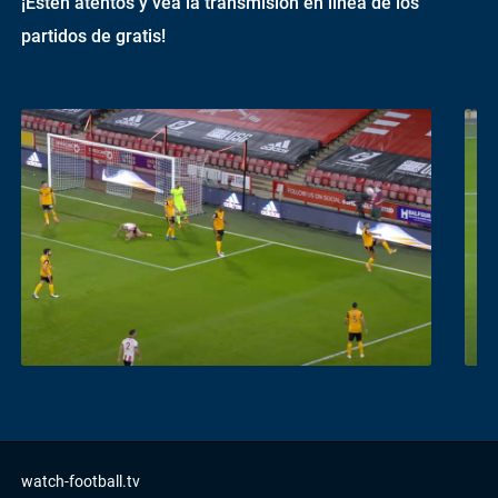
¡Estén atentos y vea la transmisión en línea de los
partidos de gratis!
watch-football.tv