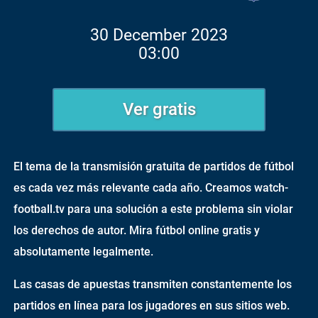
30 December 2023
03:00
Ver gratis
El tema de la transmisión gratuita de partidos de fútbol
es cada vez más relevante cada año. Creamos watch-
football.tv para una solución a este problema sin violar
los derechos de autor. Mira fútbol online gratis y
absolutamente legalmente.
Las casas de apuestas transmiten constantemente los
partidos en línea para los jugadores en sus sitios web.