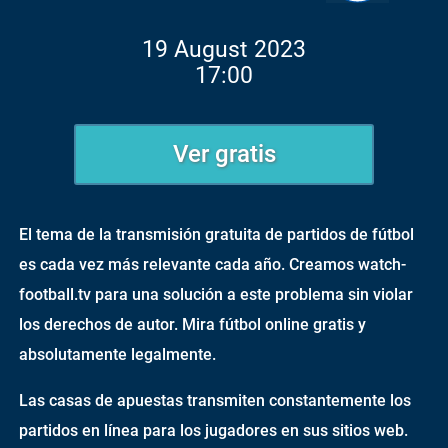
19 August 2023
17:00
Ver gratis
El tema de la transmisión gratuita de partidos de fútbol
es cada vez más relevante cada año. Creamos watch-
football.tv para una solución a este problema sin violar
los derechos de autor. Mira fútbol online gratis y
absolutamente legalmente.
Las casas de apuestas transmiten constantemente los
partidos en línea para los jugadores en sus sitios web.