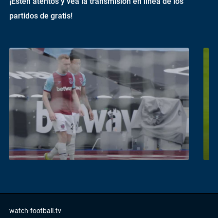
¡Estén atentos y vea la transmisión en línea de los
partidos de gratis!
watch-football.tv