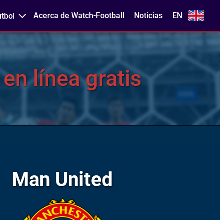
Acerca de Watch-Football
Noticias
EN
útbol
en línea gratis
Man United