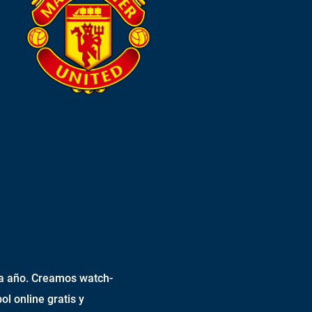
ada año. Creamos watch-
ol online gratis y