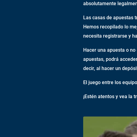
absolutamente legalmen
Las casas de apuestas t
Hemos recopilado lo mejo
necesita registrarse y h
Hacer una apuesta o no e
apuestas, podrá acceder 
decir, al hacer un depós
El juego entre los equip
¡Estén atentos y vea la t