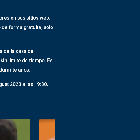
res en sus sitios web.
 de forma gratuita, solo
a de la casa de
sin límite de tiempo. Es
 durante años.
gust 2023 a las 19:30.