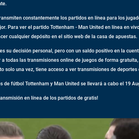
te.
ransmiten constantemente los partidos en línea para los jugado
r. Para ver el partido Tottenham - Man United en línea en vivo
acer cualquier depósito en el sitio web de la casa de apuestas.
s su decisión personal, pero con un saldo positivo en la cuent
a todas las transmisiones online de juegos de forma gratuita, 
ito solo una vez, tiene acceso a ver transmisiones de deportes
os de fútbol Tottenham y Man United se llevará a cabo el 19 Au
ransmisión en línea de los partidos de gratis!