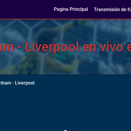
Pagina Principal
Transmisión de f
m - Liverpool en vivo e
nham - Liverpool