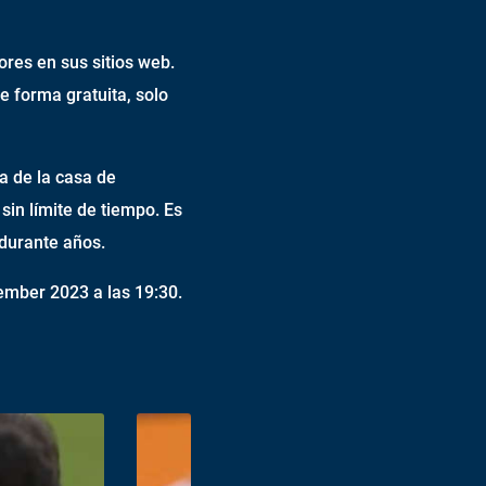
res en sus sitios web.
e forma gratuita, solo
a de la casa de
sin límite de tiempo. Es
 durante años.
tember 2023 a las 19:30.