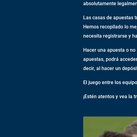
absolutamente legalmen
Las casas de apuestas t
Hemos recopilado lo mejo
necesita registrarse y h
Hacer una apuesta o no e
apuestas, podrá acceder 
decir, al hacer un depós
El juego entre los equip
¡Estén atentos y vea la t