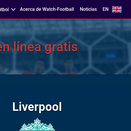
Acerca de Watch-Football
Noticias
EN
útbol
n línea gratis
Liverpool