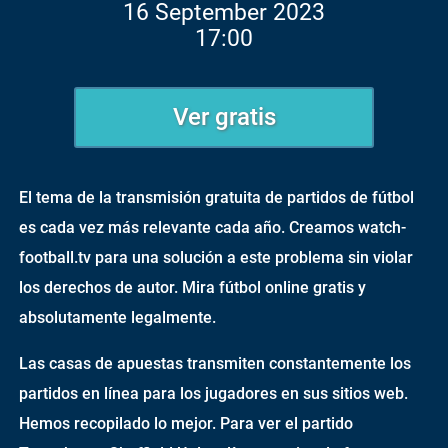
16 September 2023
17:00
Ver gratis
El tema de la transmisión gratuita de partidos de fútbol
es cada vez más relevante cada año. Creamos watch-
football.tv para una solución a este problema sin violar
los derechos de autor. Mira fútbol online gratis y
absolutamente legalmente.
Las casas de apuestas transmiten constantemente los
partidos en línea para los jugadores en sus sitios web.
Hemos recopilado lo mejor. Para ver el partido