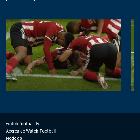
watch-football.tv
Acerca de Watch-Football
Noticias