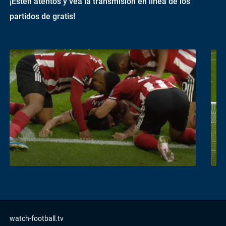
¡Estén atentos y vea la transmisión en línea de los
partidos de gratis!
watch-football.tv