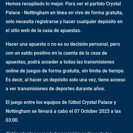
Hemos recopilado lo mejor. Para ver el partido Crystal
Palace - Nottingham en línea en vivo de forma gratuita,
solo necesita registrarse y hacer cualquier depósito en
el sitio web de la casa de apuestas.
Hacer una apuesta o no es su decisión personal, pero
con un saldo positivo en la cuenta de la casa de
apuestas, podrá acceder a todas las transmisiones
online de juegos de forma gratuita, sin límite de tiempo.
Es decir, al hacer un depósito solo una vez, tiene acceso
a ver transmisiones de deportes durante años.
El juego entre los equipos de fútbol Crystal Palace y
Nottingham se llevará a cabo el 07 October 2023 a las
03:00.