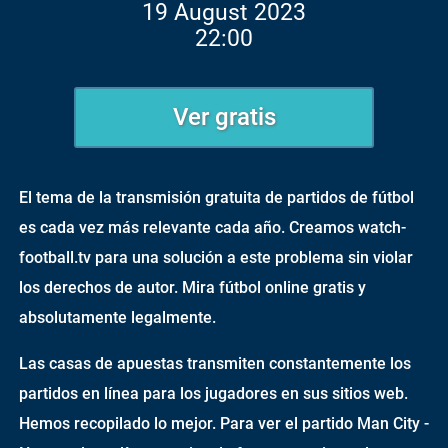
19 August 2023
22:00
Ver gratis
El tema de la transmisión gratuita de partidos de fútbol
es cada vez más relevante cada año. Creamos watch-
football.tv para una solución a este problema sin violar
los derechos de autor. Mira fútbol online gratis y
absolutamente legalmente.
Las casas de apuestas transmiten constantemente los
partidos en línea para los jugadores en sus sitios web.
Hemos recopilado lo mejor. Para ver el partido Man City -