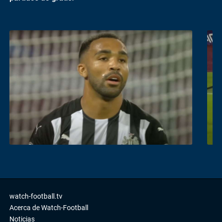
watch-football.tv
Acerca de Watch-Football
Noticias