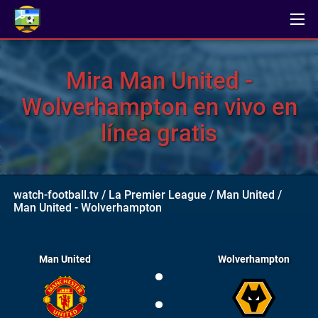
Mira Man United -
Wolverhampton en vivo en
línea gratis
watch-football.tv
/
La Premier League
/
Man United
/
Man United - Wolverhampton
:
Man United
Wolverhampton