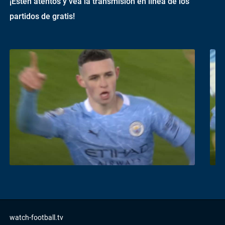
¡Estén atentos y vea la transmisión en línea de los
partidos de gratis!
watch-football.tv