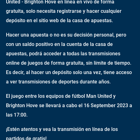
United - Brighton Hove en línea en vivo de forma
gratuita, solo necesita registrarse y hacer cualquier
depósito en el sitio web de la casa de apuestas.
Hacer una apuesta o no es su decisión personal, pero
con un saldo positivo en la cuenta de la casa de
apuestas, podrá acceder a todas las transmisiones
online de juegos de forma gratuita, sin límite de tiempo.
Es decir, al hacer un depósito solo una vez, tiene acceso
a ver transmisiones de deportes durante años.
El juego entre los equipos de fútbol Man United y
Brighton Hove se llevará a cabo el 16 September 2023 a
las 17:00.
¡Estén atentos y vea la transmisión en línea de los
partidos de gratis!