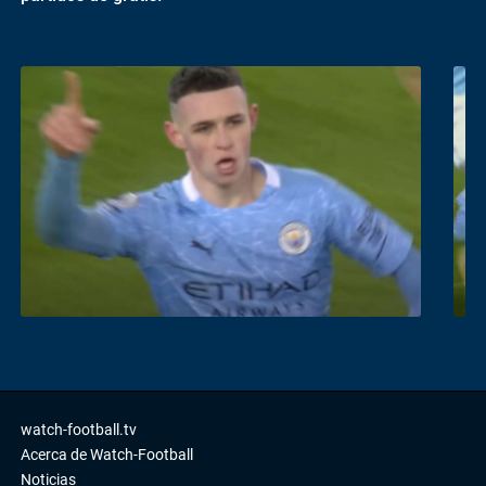
watch-football.tv
Acerca de Watch-Football
Noticias