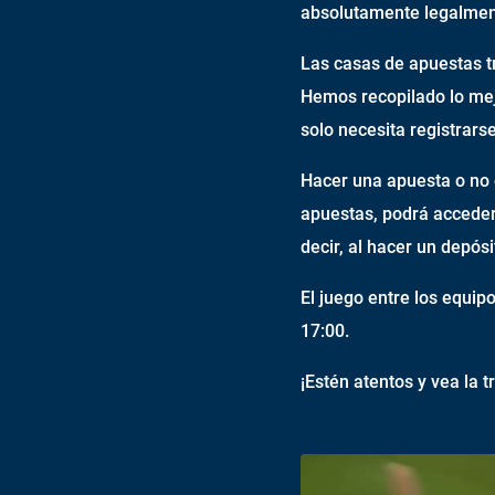
absolutamente legalmen
Las casas de apuestas t
Hemos recopilado lo mejo
solo necesita registrars
Hacer una apuesta o no e
apuestas, podrá acceder 
decir, al hacer un depós
El juego entre los equip
17:00.
¡Estén atentos y vea la t