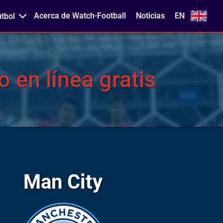
Acerca de Watch-Football
Noticias
EN
útbol
 en línea gratis
Man City