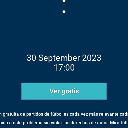
:
30 September 2023
17:00
Ver gratis
ón gratuita de partidos de fútbol es cada vez más relevante c
ción a este problema sin violar los derechos de autor. Mira fútb