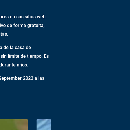
res en sus sitios web.
ivo de forma gratuita,
tas.
a de la casa de
sin límite de tiempo. Es
 durante años.
 September 2023 a las