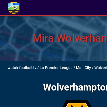
Mira Wolverhamp
watch-football.tv
/
La Premier League
/
Man City
/
Wolver
Wolverhampto