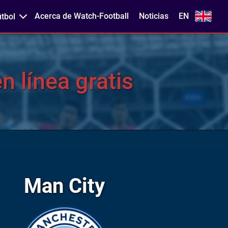
Acerca de Watch-Football
Noticias
EN
útbol
n línea gratis
Man City