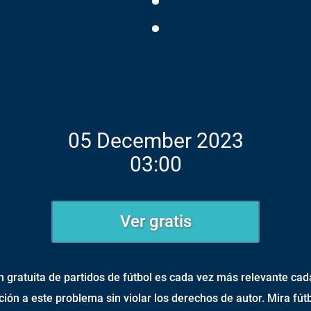
:
05 December 2023
03:00
Ver gratis
ón gratuita de partidos de fútbol es cada vez más relevante c
ción a este problema sin violar los derechos de autor. Mira fútb