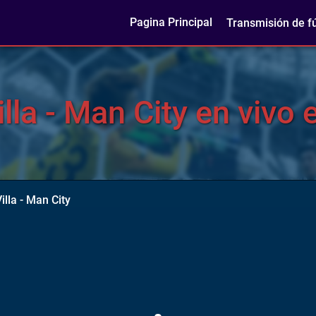
Pagina Principal
Transmisión de f
lla - Man City en vivo e
illa - Man City