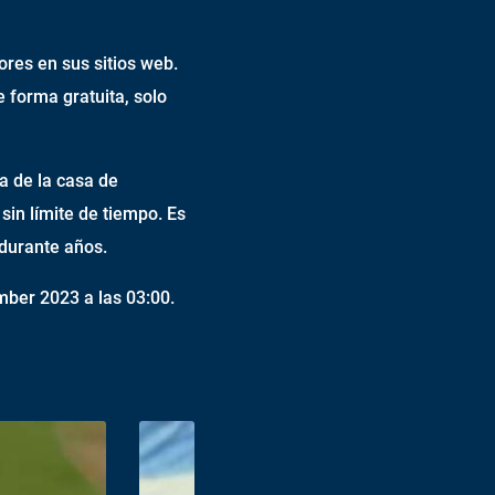
res en sus sitios web.
e forma gratuita, solo
a de la casa de
sin límite de tiempo. Es
 durante años.
ember 2023 a las 03:00.