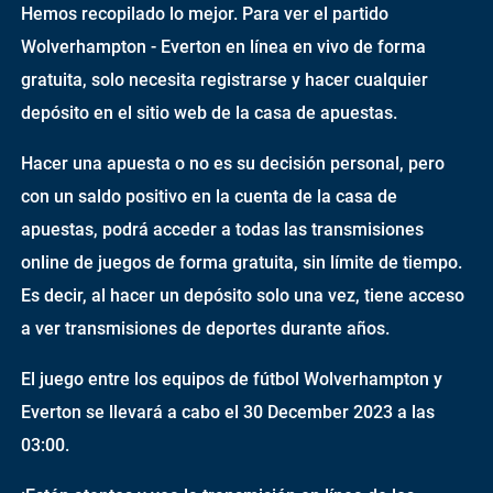
Hemos recopilado lo mejor. Para ver el partido
Wolverhampton - Everton en línea en vivo de forma
gratuita, solo necesita registrarse y hacer cualquier
depósito en el sitio web de la casa de apuestas.
Hacer una apuesta o no es su decisión personal, pero
con un saldo positivo en la cuenta de la casa de
apuestas, podrá acceder a todas las transmisiones
online de juegos de forma gratuita, sin límite de tiempo.
Es decir, al hacer un depósito solo una vez, tiene acceso
a ver transmisiones de deportes durante años.
El juego entre los equipos de fútbol Wolverhampton y
Everton se llevará a cabo el 30 December 2023 a las
03:00.