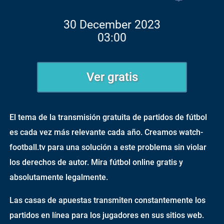
30 December 2023
03:00
Ver gratis
El tema de la transmisión gratuita de partidos de fútbol
es cada vez más relevante cada año. Creamos watch-
football.tv para una solución a este problema sin violar
los derechos de autor. Mira fútbol online gratis y
absolutamente legalmente.
Las casas de apuestas transmiten constantemente los
partidos en línea para los jugadores en sus sitios web.