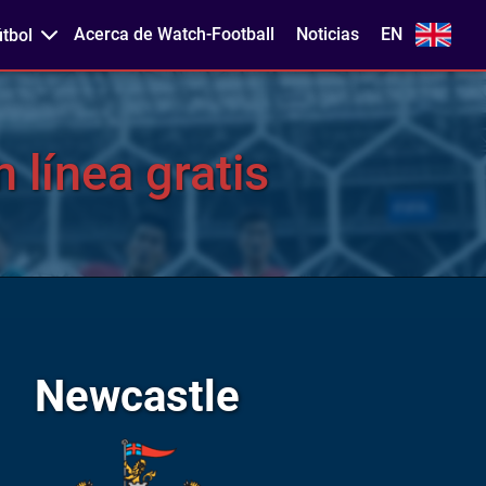
Acerca de Watch-Football
Noticias
EN
útbol
 línea gratis
Newcastle