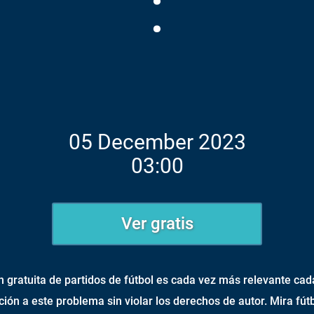
:
05 December 2023
03:00
Ver gratis
ón gratuita de partidos de fútbol es cada vez más relevante c
ción a este problema sin violar los derechos de autor. Mira fútb