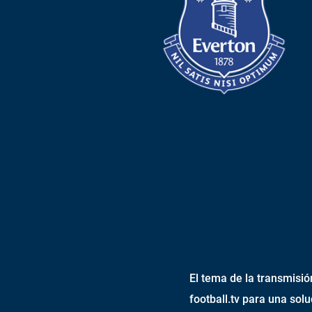
El tema de la transmisi
football.tv para una solu