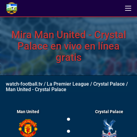
Mira Man United - Crystal
Palace en vivo en línea
gratis
watch-football.tv
/
La Premier League
/
Crystal Palace
/
Man United - Crystal Palace
:
Man United
Crystal Palace