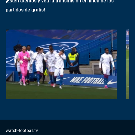
¡Estén atentos y vea la transmisión en línea de los
partidos de gratis!
watch-football.tv