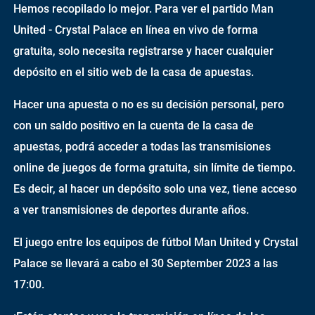
Hemos recopilado lo mejor. Para ver el partido Man
United - Crystal Palace en línea en vivo de forma
gratuita, solo necesita registrarse y hacer cualquier
depósito en el sitio web de la casa de apuestas.
Hacer una apuesta o no es su decisión personal, pero
con un saldo positivo en la cuenta de la casa de
apuestas, podrá acceder a todas las transmisiones
online de juegos de forma gratuita, sin límite de tiempo.
Es decir, al hacer un depósito solo una vez, tiene acceso
a ver transmisiones de deportes durante años.
El juego entre los equipos de fútbol Man United y Crystal
Palace se llevará a cabo el 30 September 2023 a las
17:00.