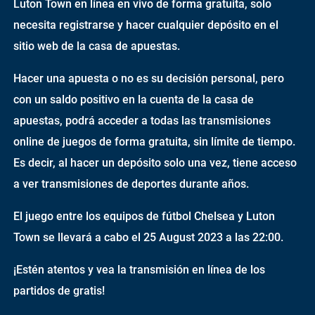
Luton Town en línea en vivo de forma gratuita, solo
necesita registrarse y hacer cualquier depósito en el
sitio web de la casa de apuestas.
Hacer una apuesta o no es su decisión personal, pero
con un saldo positivo en la cuenta de la casa de
apuestas, podrá acceder a todas las transmisiones
online de juegos de forma gratuita, sin límite de tiempo.
Es decir, al hacer un depósito solo una vez, tiene acceso
a ver transmisiones de deportes durante años.
El juego entre los equipos de fútbol Chelsea y Luton
Town se llevará a cabo el 25 August 2023 a las 22:00.
¡Estén atentos y vea la transmisión en línea de los
partidos de gratis!