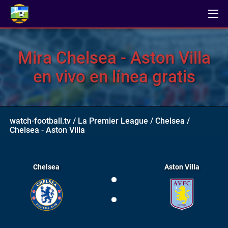
Mira Chelsea - Aston Villa
en vivo en línea gratis
watch-football.tv
/
La Premier League
/
Chelsea
/
Chelsea - Aston Villa
:
Chelsea
Aston Villa