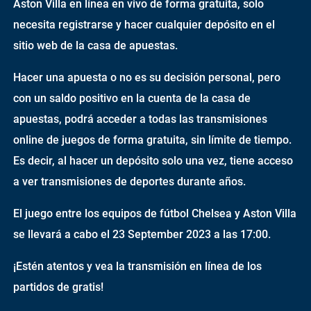
Aston Villa en línea en vivo de forma gratuita, solo
necesita registrarse y hacer cualquier depósito en el
sitio web de la casa de apuestas.
Hacer una apuesta o no es su decisión personal, pero
con un saldo positivo en la cuenta de la casa de
apuestas, podrá acceder a todas las transmisiones
online de juegos de forma gratuita, sin límite de tiempo.
Es decir, al hacer un depósito solo una vez, tiene acceso
a ver transmisiones de deportes durante años.
El juego entre los equipos de fútbol Chelsea y Aston Villa
se llevará a cabo el 23 September 2023 a las 17:00.
¡Estén atentos y vea la transmisión en línea de los
partidos de gratis!