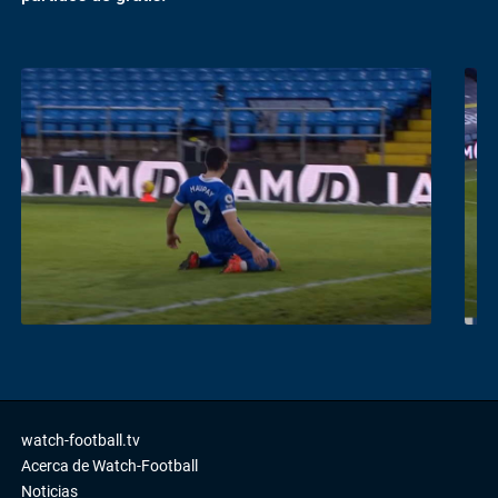
watch-football.tv
Acerca de Watch-Football
Noticias