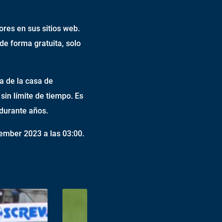
res en sus sitios web.
de forma gratuita, solo
a de la casa de
sin límite de tiempo. Es
 durante años.
cember 2023 a las 03:00.