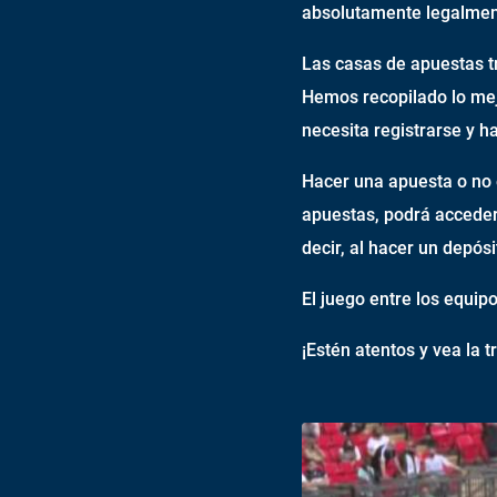
absolutamente legalmen
Las casas de apuestas t
Hemos recopilado lo mejo
necesita registrarse y h
Hacer una apuesta o no e
apuestas, podrá acceder 
decir, al hacer un depós
El juego entre los equip
¡Estén atentos y vea la t