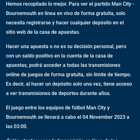
Hemos recopilado lo mejor. Para ver el partido Man City -
Bournemouth en línea en vivo de forma gratuita, solo
necesita registrarse y hacer cualquier depósito en el
sitio web de la casa de apuestas.
Hacer una apuesta o no es su decisión personal, pero
con un saldo positivo en la cuenta de la casa de
apuestas, podrá acceder a todas las transmisiones
online de juegos de forma gratuita, sin límite de tiempo.
Es decir, al hacer un depósito solo una vez, tiene acceso
a ver transmisiones de deportes durante años.
El juego entre los equipos de fútbol Man City y
Bournemouth se llevará a cabo el 04 November 2023 a
las 03:00.