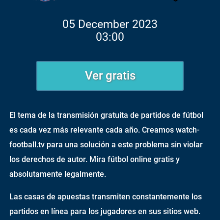
05 December 2023
03:00
Ver gratis
El tema de la transmisión gratuita de partidos de fútbol
es cada vez más relevante cada año. Creamos watch-
football.tv para una solución a este problema sin violar
los derechos de autor. Mira fútbol online gratis y
absolutamente legalmente.
Las casas de apuestas transmiten constantemente los
partidos en línea para los jugadores en sus sitios web.