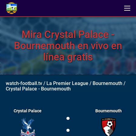
Mira Crystal Palace -
Bournemouth en vivo en
línea gratis
watch-football.tv
/
La Premier League
/
Bournemouth
/
Crystal Palace - Bournemouth
:
Crystal Palace
Bournemouth