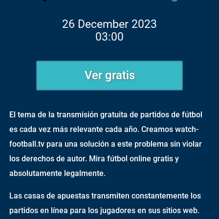
26 December 2023
03:00
Ver gratis
El tema de la transmisión gratuita de partidos de fútbol
es cada vez más relevante cada año. Creamos watch-
football.tv para una solución a este problema sin violar
los derechos de autor. Mira fútbol online gratis y
absolutamente legalmente.
Las casas de apuestas transmiten constantemente los
partidos en línea para los jugadores en sus sitios web.