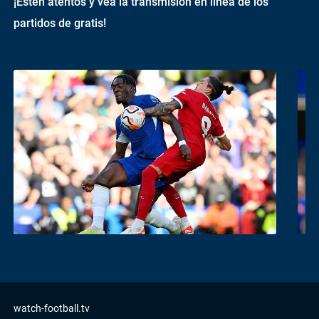
¡Estén atentos y vea la transmisión en línea de los
partidos de gratis!
watch-football.tv