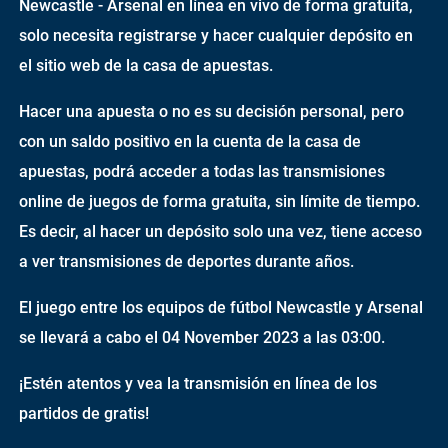
Newcastle - Arsenal en línea en vivo de forma gratuita,
solo necesita registrarse y hacer cualquier depósito en
el sitio web de la casa de apuestas.
Hacer una apuesta o no es su decisión personal, pero
con un saldo positivo en la cuenta de la casa de
apuestas, podrá acceder a todas las transmisiones
online de juegos de forma gratuita, sin límite de tiempo.
Es decir, al hacer un depósito solo una vez, tiene acceso
a ver transmisiones de deportes durante años.
El juego entre los equipos de fútbol Newcastle y Arsenal
se llevará a cabo el 04 November 2023 a las 03:00.
¡Estén atentos y vea la transmisión en línea de los
partidos de gratis!