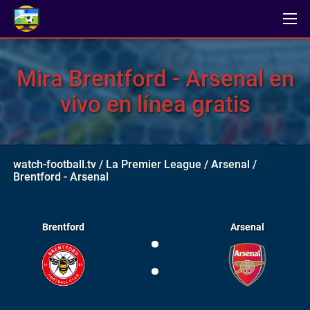
Mira Brentford - Arsenal en
vivo en línea gratis
watch-football.tv
/
La Premier League
/
Arsenal
/
Brentford - Arsenal
:
Brentford
Arsenal