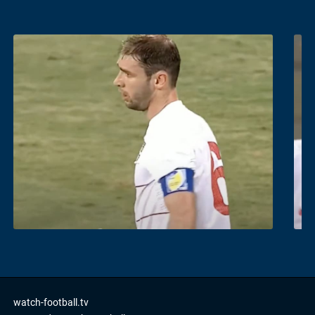
watch-football.tv