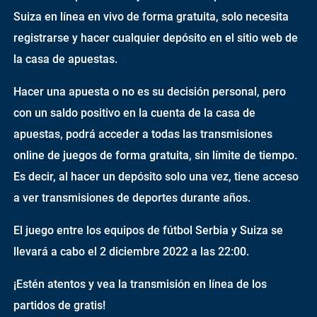
Suiza en línea en vivo de forma gratuita, solo necesita
registrarse y hacer cualquier depósito en el sitio web de
la casa de apuestas.
Hacer una apuesta o no es su decisión personal, pero
con un saldo positivo en la cuenta de la casa de
apuestas, podrá acceder a todas las transmisiones
online de juegos de forma gratuita, sin límite de tiempo.
Es decir, al hacer un depósito solo una vez, tiene acceso
a ver transmisiones de deportes durante años.
El juego entre los equipos de fútbol Serbia y Suiza se
llevará a cabo el 2 diciembre 2022 a las 22:00.
¡Estén atentos y vea la transmisión en línea de los
partidos de gratis!