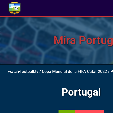
Mira Portuga
watch-football.tv
/
Copa Mundial de la FIFA Catar 2022
/
P
Portugal