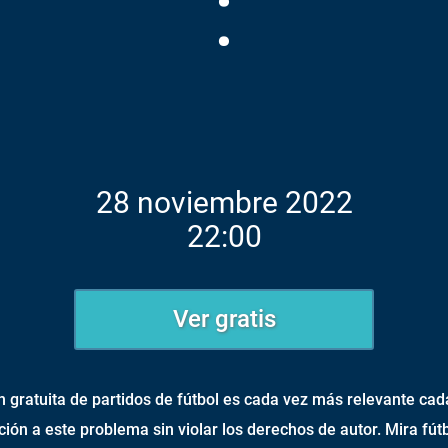
:
28 noviembre 2022
22:00
Ver gratis
ón gratuita de partidos de fútbol es cada vez más relevante c
ción a este problema sin violar los derechos de autor. Mira fútb