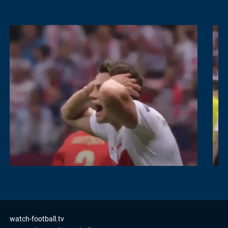
watch-football.tv