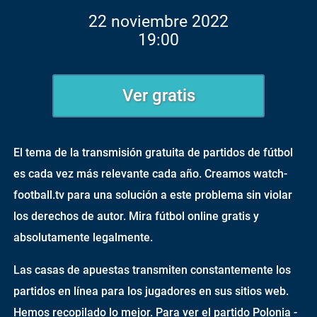
22 noviembre 2022
19:00
Ver gratis
El tema de la transmisión gratuita de partidos de fútbol
es cada vez más relevante cada año. Creamos watch-
football.tv para una solución a este problema sin violar
los derechos de autor. Mira fútbol online gratis y
absolutamente legalmente.
Las casas de apuestas transmiten constantemente los
partidos en línea para los jugadores en sus sitios web.
Hemos recopilado lo mejor. Para ver el partido Polonia -