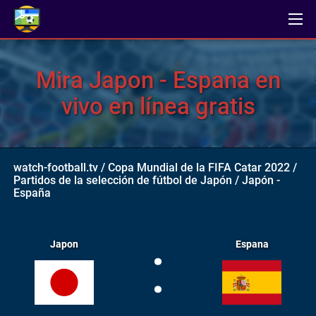
Mira Japon - Espana en
vivo en línea gratis
watch-football.tv
/
Copa Mundial de la FIFA Catar 2022
/
Partidos de la selección de fútbol de Japón
/
Japón -
España
:
Japon
Espana