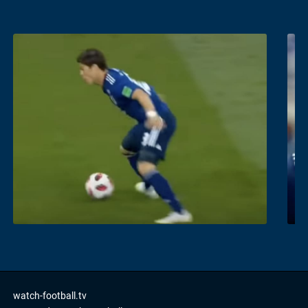
watch-football.tv