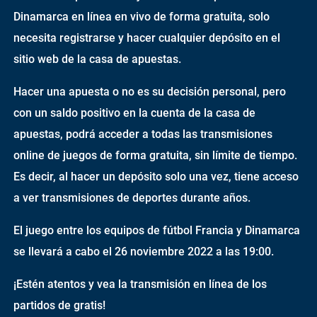
Dinamarca en línea en vivo de forma gratuita, solo
necesita registrarse y hacer cualquier depósito en el
sitio web de la casa de apuestas.
Hacer una apuesta o no es su decisión personal, pero
con un saldo positivo en la cuenta de la casa de
apuestas, podrá acceder a todas las transmisiones
online de juegos de forma gratuita, sin límite de tiempo.
Es decir, al hacer un depósito solo una vez, tiene acceso
a ver transmisiones de deportes durante años.
El juego entre los equipos de fútbol Francia y Dinamarca
se llevará a cabo el 26 noviembre 2022 a las 19:00.
¡Estén atentos y vea la transmisión en línea de los
partidos de gratis!