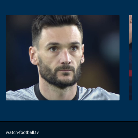
watch-football.tv