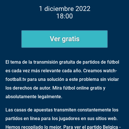
1 diciembre 2022
18:00
Ver gratis
El tema de la transmisión gratuita de partidos de fútbol
es cada vez más relevante cada año. Creamos watch-
football.tv para una solución a este problema sin violar
los derechos de autor. Mira fútbol online gratis y
absolutamente legalmente.
Las casas de apuestas transmiten constantemente los
partidos en línea para los jugadores en sus sitios web.
Hemos recopilado lo mejor. Para ver el partido Belgica -