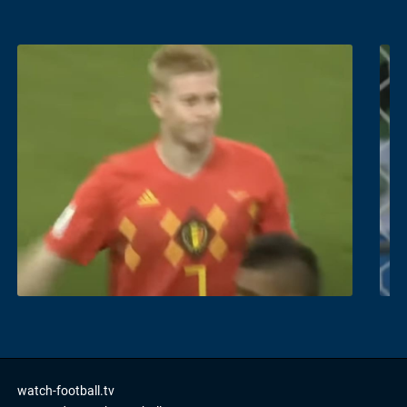
watch-football.tv