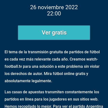
26 noviembre 2022
22:00
Ver gratis
El tema de la transmisión gratuita de partidos de fútbol
es cada vez más relevante cada año. Creamos watch-
football.tv para una solución a este problema sin violar
los derechos de autor. Mira fútbol online gratis y
absolutamente legalmente.
Las casas de apuestas transmiten constantemente los
partidos en línea para los jugadores en sus sitios web.
Hemos recopilado lo mejor. Para ver el partido Argentina