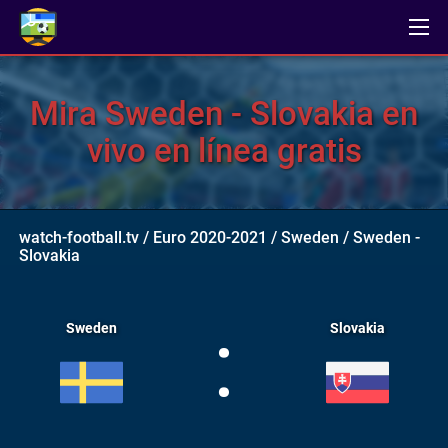
Mira Sweden - Slovakia en
vivo en línea gratis
watch-football.tv
/
Euro 2020-2021
/
Sweden
/
Sweden -
Slovakia
:
Sweden
Slovakia