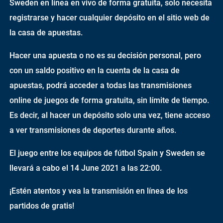
Sweden en línea en vivo de forma gratuita, solo necesita
registrarse y hacer cualquier depósito en el sitio web de
la casa de apuestas.
Hacer una apuesta o no es su decisión personal, pero
con un saldo positivo en la cuenta de la casa de
apuestas, podrá acceder a todas las transmisiones
online de juegos de forma gratuita, sin límite de tiempo.
Es decir, al hacer un depósito solo una vez, tiene acceso
a ver transmisiones de deportes durante años.
El juego entre los equipos de fútbol Spain y Sweden se
llevará a cabo el 14 June 2021 a las 22:00.
¡Estén atentos y vea la transmisión en línea de los
partidos de gratis!