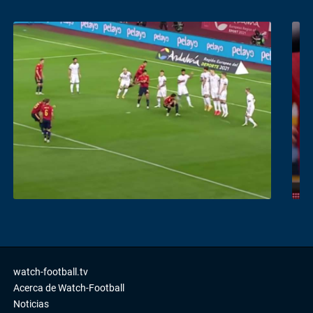
watch-football.tv
Acerca de Watch-Football
Noticias