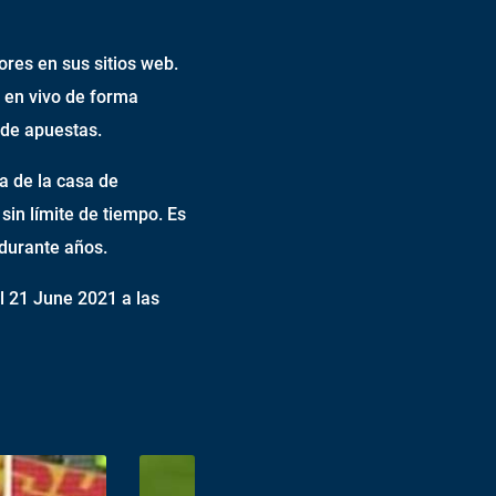
res en sus sitios web.
a en vivo de forma
a de apuestas.
a de la casa de
sin límite de tiempo. Es
 durante años.
l 21 June 2021 a las