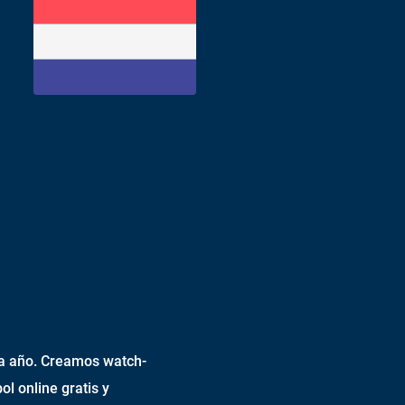
ada año. Creamos watch-
ol online gratis y