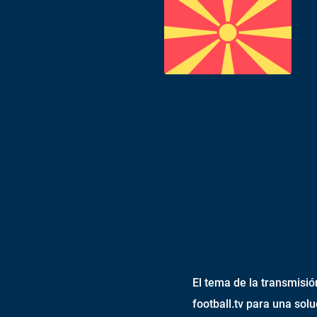
El tema de la transmisi
football.tv para una solu