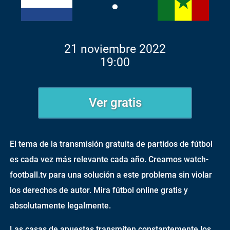
21 noviembre 2022
19:00
Ver gratis
El tema de la transmisión gratuita de partidos de fútbol
es cada vez más relevante cada año. Creamos watch-
football.tv para una solución a este problema sin violar
los derechos de autor. Mira fútbol online gratis y
absolutamente legalmente.
Las casas de apuestas transmiten constantemente los