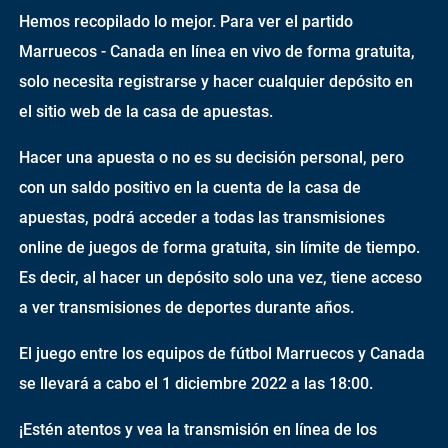
Hemos recopilado lo mejor. Para ver el partido
Marruecos - Canada en línea en vivo de forma gratuita,
solo necesita registrarse y hacer cualquier depósito en
el sitio web de la casa de apuestas.
Hacer una apuesta o no es su decisión personal, pero
con un saldo positivo en la cuenta de la casa de
apuestas, podrá acceder a todas las transmisiones
online de juegos de forma gratuita, sin límite de tiempo.
Es decir, al hacer un depósito solo una vez, tiene acceso
a ver transmisiones de deportes durante años.
El juego entre los equipos de fútbol Marruecos y Canada
se llevará a cabo el 1 diciembre 2022 a las 18:00.
¡Estén atentos y vea la transmisión en línea de los