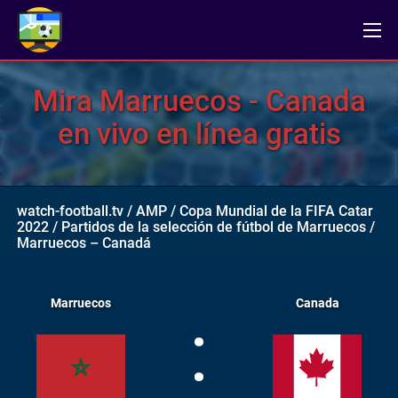
Mira Marruecos - Canada
en vivo en línea gratis
watch-football.tv
/
AMP
/
Copa Mundial de la FIFA Catar
2022
/
Partidos de la selección de fútbol de Marruecos
/
Marruecos – Canadá
Marruecos
Canada
: