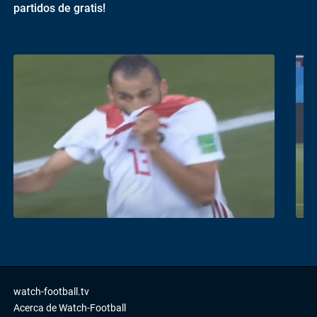
partidos de gratis!
watch-football.tv
Acerca de Watch-Football