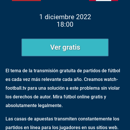
1 diciembre 2022
18:00
Ver gratis
El tema de la transmisión gratuita de partidos de fútbol
es cada vez más relevante cada año. Creamos watch-
football.tv para una solución a este problema sin violar
los derechos de autor. Mira fútbol online gratis y
absolutamente legalmente.
Las casas de apuestas transmiten constantemente los
partidos en línea para los jugadores en sus sitios web.