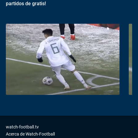
partidos de gratis!
watch-football.tv
Acerca de Watch-Football