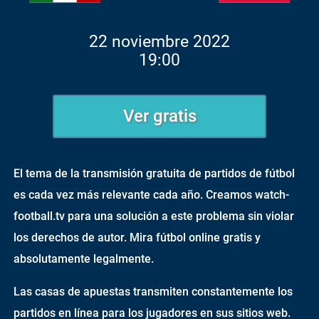
22 noviembre 2022
19:00
Ver gratis
El tema de la transmisión gratuita de partidos de fútbol
es cada vez más relevante cada año. Creamos watch-
football.tv para una solución a este problema sin violar
los derechos de autor. Mira fútbol online gratis y
absolutamente legalmente.
Las casas de apuestas transmiten constantemente los
partidos en línea para los jugadores en sus sitios web.