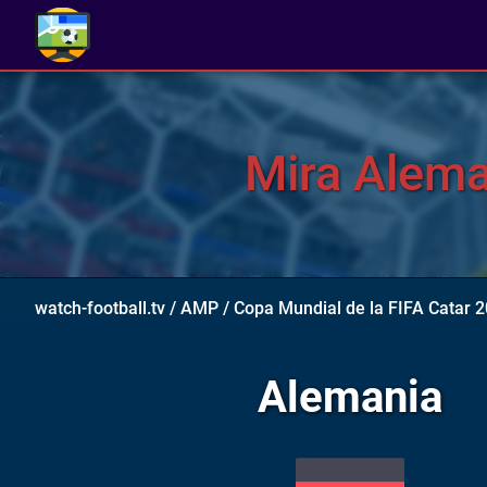
Mira Aleman
watch-football.tv
/
AMP
/
Copa Mundial de la FIFA Catar 
Alemania