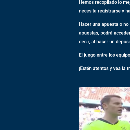
Hemos recopilado lo mejo
necesita registrarse y h
Hacer una apuesta o no e
apuestas, podrá acceder 
decir, al hacer un depós
El juego entre los equip
¡Estén atentos y vea la t