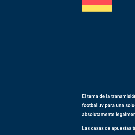
El tema de la transmisi
football.tv para una solu
absolutamente legalmen
Las casas de apuestas t