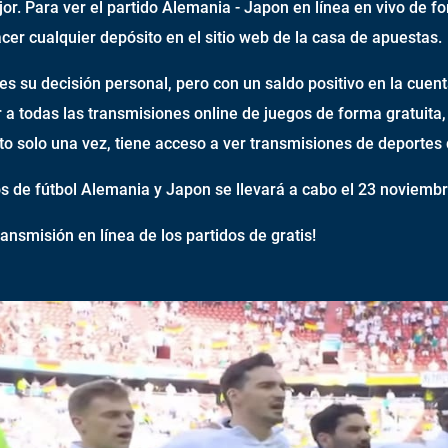
r. Para ver el partido Alemania - Japon en línea en vivo de fo
acer cualquier depósito en el sitio web de la casa de apuestas.
s su decisión personal, pero con un saldo positivo en la cuent
a todas las transmisiones online de juegos de forma gratuita, 
ito solo una vez, tiene acceso a ver transmisiones de deportes
os de fútbol Alemania y Japon se llevará a cabo el 23 noviembr
ransmisión en línea de los partidos de gratis!