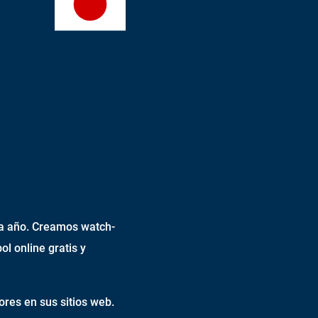
ada año. Creamos watch-
ol online gratis y
res en sus sitios web.