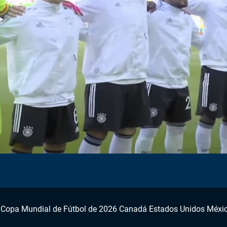
Copa Mundial de Fútbol de 2026 Canadá Estados Unidos Méxi