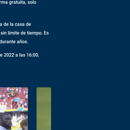
rma gratuita, solo
a de la casa de
sin límite de tiempo. Es
 durante años.
e 2022 a las 16:00.