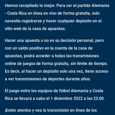
Hemos recopilado lo mejor. Para ver el partido Alemania
- Costa Rica en línea en vivo de forma gratuita, solo
necesita registrarse y hacer cualquier depósito en el
sitio web de la casa de apuestas.
Hacer una apuesta o no es su decisión personal, pero
con un saldo positivo en la cuenta de la casa de
apuestas, podrá acceder a todas las transmisiones
online de juegos de forma gratuita, sin límite de tiempo.
Es decir, al hacer un depósito solo una vez, tiene acceso
a ver transmisiones de deportes durante años.
El juego entre los equipos de fútbol Alemania y Costa
Rica se llevará a cabo el 1 diciembre 2022 a las 22:00.
¡Estén atentos y vea la transmisión en línea de los