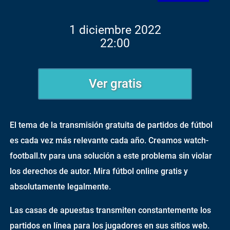
1 diciembre 2022
22:00
Ver gratis
El tema de la transmisión gratuita de partidos de fútbol
es cada vez más relevante cada año. Creamos watch-
football.tv para una solución a este problema sin violar
los derechos de autor. Mira fútbol online gratis y
absolutamente legalmente.
Las casas de apuestas transmiten constantemente los
partidos en línea para los jugadores en sus sitios web.