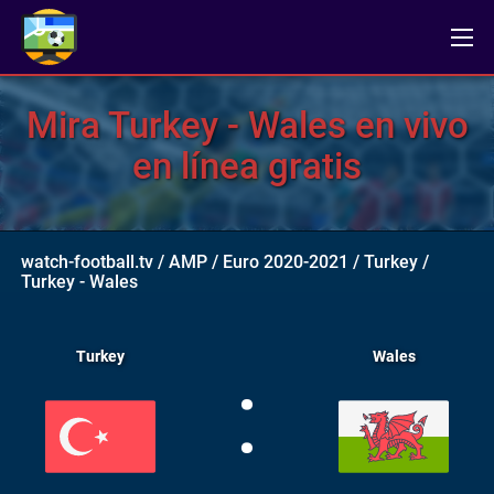
Mira Turkey - Wales en vivo
en línea gratis
watch-football.tv
/
AMP
/
Euro 2020-2021
/
Turkey
/
Turkey - Wales
Turkey
Wales
: