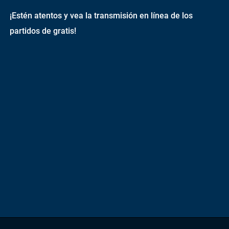
¡Estén atentos y vea la transmisión en línea de los
partidos de gratis!