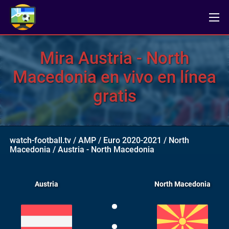
Mira Austria - North
Macedonia en vivo en línea
gratis
watch-football.tv
/
AMP
/
Euro 2020-2021
/
North
Macedonia
/
Austria - North Macedonia
Austria
North Macedonia
: