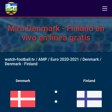
Mira Denmark - Finland en
vivo en línea gratis
watch-football.tv
/
AMP
/
Euro 2020-2021
/
Denmark
/
Denmark - Finland
Denmark
Finland
: